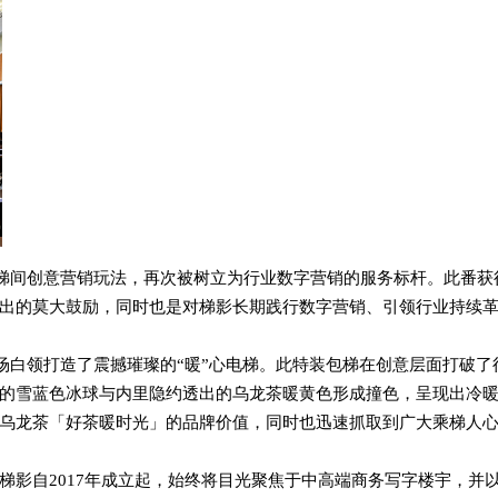
梯间创意营销玩法，再次被树立为行业数字营销的服务标杆。此番获
出的莫大鼓励，同时也是对梯影长期践行数字营销、引领行业持续
职场白领打造了震撼璀璨的“暖”心电梯。此特装包梯在创意层面打破了
的雪蓝色冰球与内里隐约透出的乌龙茶暖黄色形成撞色，呈现出冷
乌龙茶「好茶暖时光」的品牌价值，同时也迅速抓取到广大乘梯人
梯影自2017年成立起，始终将目光聚焦于中高端商务写字楼宇，并