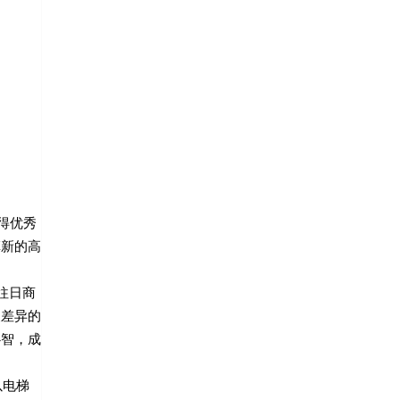
得优秀
革新的高
往日商
暖差异的
心智，成
以电梯