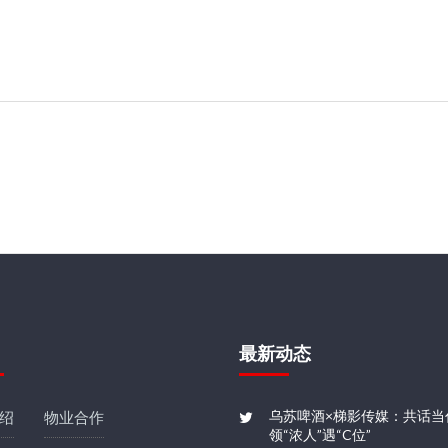
最新动态
乌苏啤酒×梯影传媒：共话当
绍
物业合作
领“浓人”遇“C位”