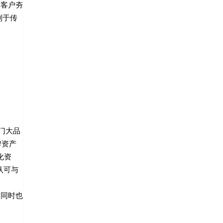
力客户夯
别于传
门大品
牌资产
化资
认可与
。同时也