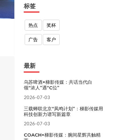
标签
热点
奖杯
广告
客户
最新
乌苏啤酒×梯影传媒：共话当代白
领“浓人”遇“C位”
2026-07-03
三载蝉联北京“凤鸣计划”：梯影传媒用
科技创新力谱写新篇章
2026-07-03
COACH×梯影传媒：腕间星辉共触精