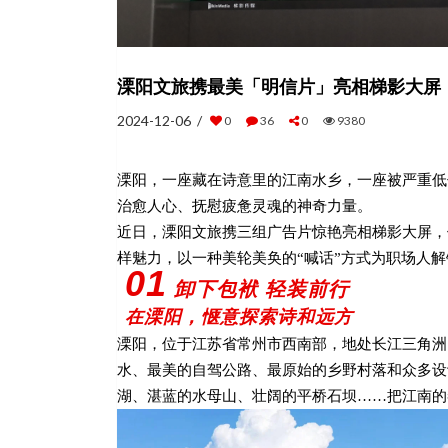
溧阳文旅携最美「明信片」亮相梯影大屏
2024-12-06 /
0
36
0
9380
溧阳，一座藏在诗意里的江南水乡，一座被严重低
治愈人心、抚慰疲惫灵魂的神奇力量。
近日，溧阳文旅携三组广告片惊艳亮相梯影大屏，
样魅力，以一种美轮美奂的“喊话”方式为职场人
01
卸下包袱 轻装前行
在溧阳，惬意探索诗和远方
溧阳，位于江苏省常州市西南部，地处长江三角洲
水、最美的自驾公路、最原始的乡野村落和众多设
湖、湛蓝的水母山、壮阔的平桥石坝……把江南的