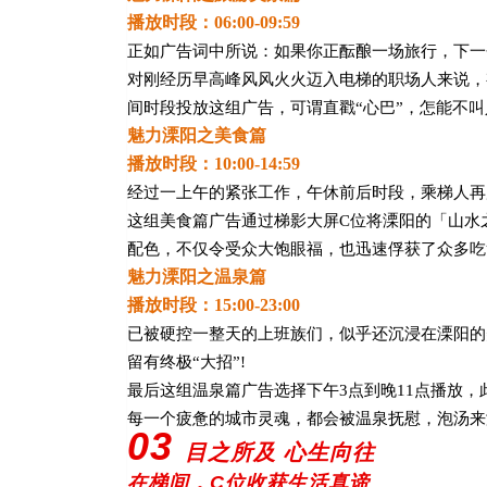
播放时段：06:00-09:59
正如广告词中所说：如果你正酝酿一场旅行，下一
对刚经历早高峰风风火火迈入电梯的职场人来说，
间时段投放这组广告，可谓直戳“心巴”，怎能不
魅力溧阳之美食篇
播放时段：10:00-14:59
经过一上午的紧张工作，午休前后时段，乘梯人再
这组美食篇广告通过梯影大屏C位将溧阳的「山水
配色，不仅令受众大饱眼福，也迅速俘获了众多吃
魅力溧阳之温泉篇
播放时段：15:00-23:00
已被硬控一整天的上班族们，似乎还沉浸在溧阳的
留有终极“大招”!
最后这组温泉篇广告选择下午3点到晚11点播放，
每一个疲惫的城市灵魂，都会被温泉抚慰，泡汤来
03
目之所及 心生向往
在梯间，C位收获生活真谛