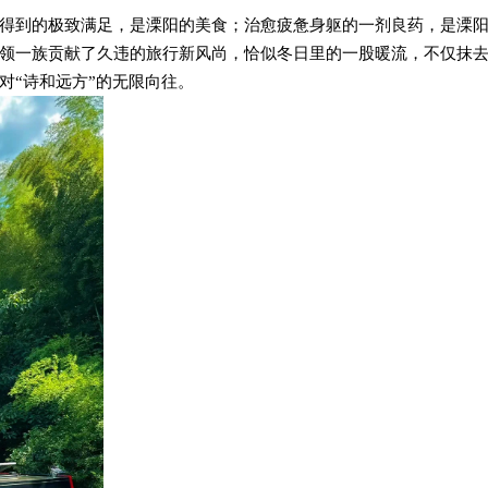
得到的极致满足，是溧阳的美食；治愈疲惫身躯的一剂良药，是溧
领一族贡献了久违的旅行新风尚，恰似冬日里的一股暖流，不仅抹
对“诗和远方”的无限向往。