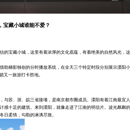
，宝藏小城谁能不爱？
估的宝藏小城，这里有着浓厚的文化底蕴，有着绝美的自然风光，
借助梯影独创的分时播放系统，在全天三个特定时段分别展示溧阳
解锁又一旅游打卡胜地。
，与苏、浙、皖三省接壤，是南京都市圈成员。溧阳有着江南最宜
计感十足的建筑。来到溧阳，就像走进了江南的明信片。波光粼粼
冬日柔情，勾勒的淋漓尽致。