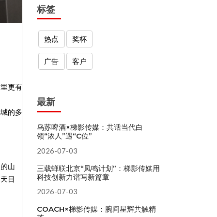
标签
热点
奖杯
广告
客户
这里更有
最新
小城的多
乌苏啤酒×梯影传媒：共话当代白
领“浓人”遇“C位”
2026-07-03
人的山
三载蝉联北京“凤鸣计划”：梯影传媒用
科技创新力谱写新篇章
的天目
2026-07-03
COACH×梯影传媒：腕间星辉共触精