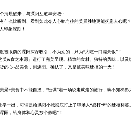
个清晨醒来，与溧阳互道早安吧~
有什么比听到、看到如此令人心驰向往的美景胜地更能抚慰人心呢
叫人印象深刻！
度被眼前的溧阳深深吸引，不为别的，只为“大吃一口漂亮饭”！
之美&食之本源」进行了完美呈现。精致的食材、独特的风味，以及
货的心~品美食，到溧阳。确认了，又是被美味硬控的一天！
美景+美食中不能自拔，“密谋”着一场说走就走的旅行，孰不知梯影
此举一出，可谓是给溧阳小城彻底打上了职场人“必打卡”的硬核标签
溧阳，给身体和心灵放个假吧”！