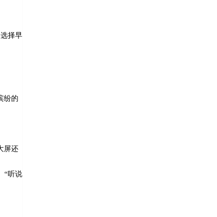
？选择早
缤纷的
大屏还
。“听说