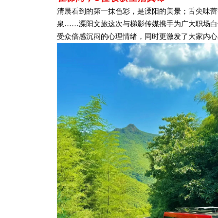
清晨看到的第一抹色彩，是溧阳的美景；舌尖味蕾
泉……溧阳文旅这次与梯影传媒携手为广大职场白
受众倍感沉闷的心理情绪，同时更激发了大家内心