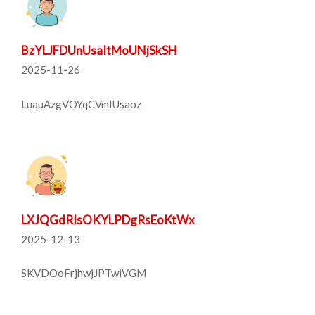
BzYLJFDUnUsaItMoUNjSkSH
2025-11-26
LuauAzgVOYqCVmIUsaoz
LXJQGdRIsOKYLPDgRsEoKtWx
2025-12-13
SKVDOoFrjhwjJPTwiVGM