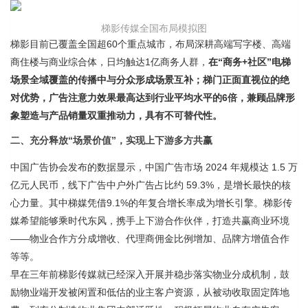
梯影传媒全国布局模拟图
梯影目前已覆盖全国超60个重点城市，布局深耕高端写字楼、高端
商住楼与商业综合体，日均触达1亿商务人群，
在“商务+社区”电梯
场景全域覆盖的传播中与分众形成场景互补；梯门正面直视位的绝
对优势，广告注意力效果最高达到行业平均水平的6倍，兼顾品牌形
象塑造与产品销量双重推动力，具有不可替代性。
二、充分释放“场景价值”，实现上下游多方共赢
中国广告协会发布的数据显示，中国广告市场 2024 年规模达 1.5 万
亿元人民币，线下广告中户外广告占比约 59.3%，是增长最快的核
心力量。其中梯媒凭借9.1%的年复合增长率成为增长引擎。梯影传
媒希望能够乘时代东风，携手上下游合作伙伴，打造共赢商业环境
——物业合作方分成增收、代理商佣金比例增加、品牌方增值合作
等等。
早在三年前梯影传媒就已经深入开展并稳步落实物业分成机制，鼓
励物业端开发被闲置和低估的业主客户资源，从被动收取固定阵地