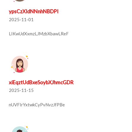
ypsCzXIdNNnhNBDPI
2025-11-01
LIKwUdXxmzLJMzbXbawLReF
xiEqztUdBxeSoybXJhmcGDR
2025-11-15
nUVFIrYxtwkCyPvNvzJfPBe