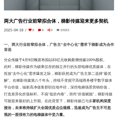
两大广告行业前辈拟合体，梯影传媒迎来更多契机
2025-04-18 /
0
4
0
13023
一、两大行业前辈拟合体，广告主“去中心化”需求下梯影成为合作
首选
分众传媒于4月9日晚宣布拟以83亿元收购新潮传媒100%股权。
此时，梯影传媒作为硕果仅存的独立并行的头部电梯优质媒体，在
投放“去中心化”需求爆发之际，梯影跃然成为广告主第二选择“最优
解”。在梯影传媒第八个年头，持续不变扼守高端商务楼宇数字媒体
平台价值，辐射高净值客群职住地半径，深挖电梯场景营销价值，
打造差异化价值标杆。不搞“低价内卷”，崇尚“价值赋能”，梯影传媒
可能迎来最好的上升期。在此背景下，梯影传媒已与多
家机构深度
接洽，未来将持续扩大全国优质点位规模，迅速成为广告主不可忽
视的一股强有力的电梯媒体中坚力量。