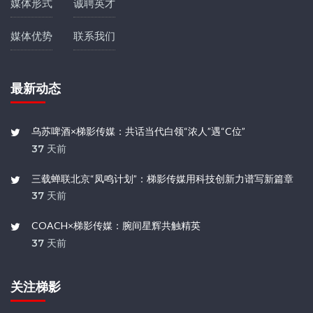
媒体形式
诚聘英才
媒体优势
联系我们
最新动态
乌苏啤酒×梯影传媒：共话当代白领“浓人”遇“C位”
37 天前
三载蝉联北京“凤鸣计划”：梯影传媒用科技创新力谱写新篇章
37 天前
COACH×梯影传媒：腕间星辉共触精英
37 天前
关注梯影