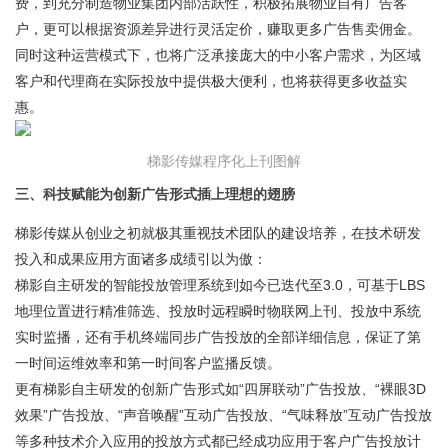
费，到充分制造物业集团内部活跃性，积极拓展物业自有广告客
户，更可以根据资源差异进行灵活定价，赚取更多广告售卖佣金。
同时这种运营模式下，也将广泛承接庞大的中小客户需求，为区域
客户和代理商在实际投放中提供极大便利，也将获得更多收益实
惠。
梯影传媒程序化上刊图解
三、科技赋能为创新广告形式插上理想的翅膀
梯影传媒从创业之初就极其重视技术团队的建设培养，在技术研发
投入和成果应用方面诸多成绩引以为傲：
梯影自主研发的智能投放管理系统到如今已迭代至3.0，可基于LBS
地理位置进行精准筛选、投放时远程瞬时物联网上刊、投放中系统
实时监播，还有手机终端同步广告投放的全部详细信息，保证了第
一时间运维效率和第一时间客户监播反馈。
更有梯影自主研发的创新广告形式如“四屏联动”广告投放、“裸眼3D
效果”广告投放、“声音唤醒”互动广告投放、“气味释放”互动广告投放
等多种技术介入应用的投放方式都已经成功应用于客户广告投放计